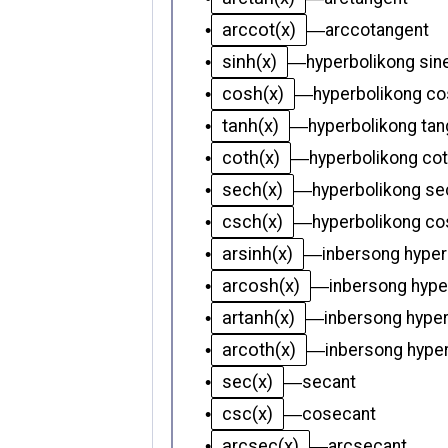
arccot(x)
•
—
arccotangent
sinh(x)
•
—
hyperbolikong sin
cosh(x)
•
—
hyperbolikong co
tanh(x)
•
—
hyperbolikong tan
coth(x)
•
—
hyperbolikong co
sech(x)
•
—
hyperbolikong se
csch(x)
•
—
hyperbolikong co
arsinh(x)
•
—
inbersong hyper
arcosh(x)
•
—
inbersong hype
artanh(x)
•
—
inbersong hyper
arcoth(x)
•
—
inbersong hype
sec(x)
•
—
secant
csc(x)
•
—
cosecant
arcsec(x)
•
—
arcsecant