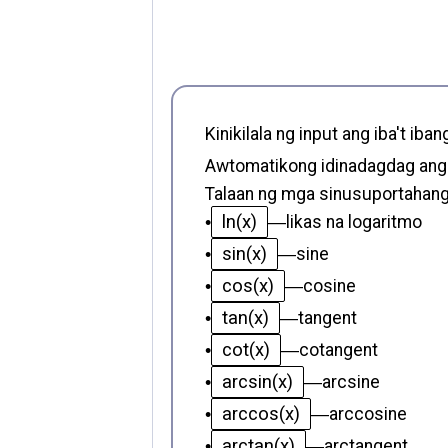
Kinikilala ng input ang iba't i
Awtomatikong idinadagdag ang 
Talaan ng mga sinusuportahang
ln(x)
•
—
likas na logaritmo
sin(x)
•
—
sine
cos(x)
•
—
cosine
tan(x)
•
—
tangent
cot(x)
•
—
cotangent
arcsin(x)
•
—
arcsine
arccos(x)
•
—
arccosine
arctan(x)
•
—
arctangent