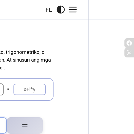
FL
n. At sinusuri ang mga
er.
=