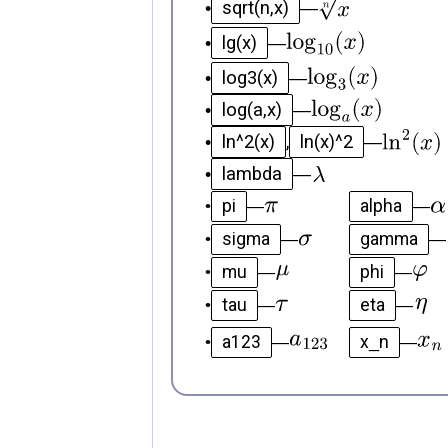
sqrt(n,x)
•
—
lg(x)
•
—
log3(x)
•
—
log(a,x)
•
—
ln^2(x)
ln(x)^2
•
,
—
lambda
•
—
pi
alpha
•
—
—
sigma
gamma
•
—
—
mu
phi
•
—
—
tau
eta
•
—
—
a123
x_n
•
—
—