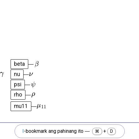
beta
—
nu
—
psi
—
rho
—
mu11
—
I-bookmark ang pahinang ito
—
+
⌘
D