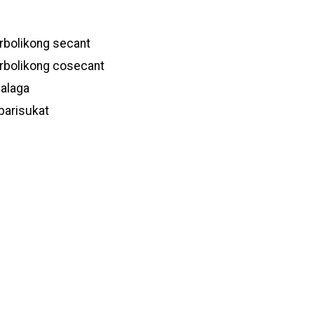
rbolikong secant
rbolikong cosecant
alaga
parisukat