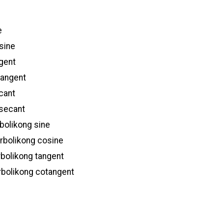
e
sine
gent
tangent
cant
secant
bolikong sine
rbolikong cosine
bolikong tangent
rbolikong cotangent