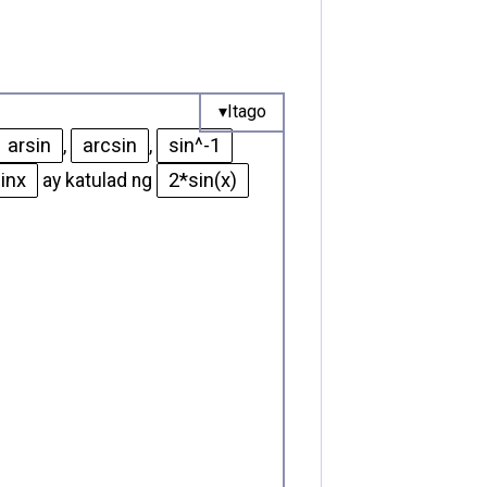
arsin
arcsin
sin^-1
,
,
inx
2*sin(x)
ay katulad ng