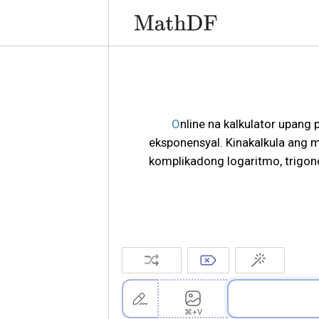
Online na kalkulator upang pasimplehin ang mga kompleks na bilang sa anyong algebraiko, trigonometriko, o
eksponensyal. Kinakalkula ang 
komplikadong logaritmo, trigono