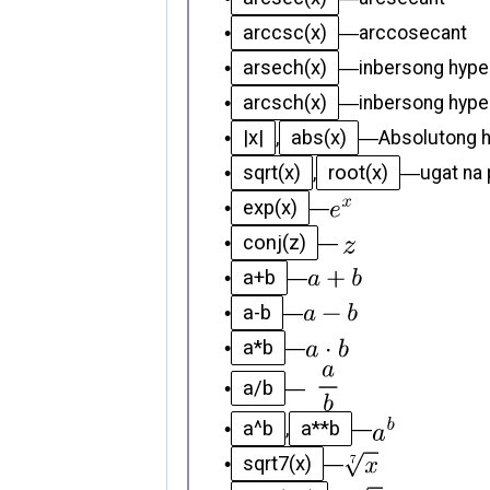
arccsc(x)
•
—
arccosecant
arsech(x)
•
—
inbersong hype
arcsch(x)
•
—
inbersong hype
|x|
abs(x)
•
,
—
Absolutong h
sqrt(x)
root(x)
•
,
—
ugat na 
exp(x)
•
—
conj(z)
•
—
a+b
•
—
a-b
•
—
a*b
•
—
a/b
•
—
a^b
a**b
•
,
—
sqrt7(x)
•
—