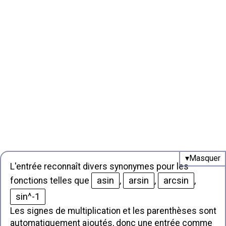
L'entrée reconnaît divers synonymes pour les
asin
arsin
arcsin
fonctions telles que
,
,
,
sin^-1
Les signes de multiplication et les parenthèses sont
automatiquement ajoutés, donc une entrée comme