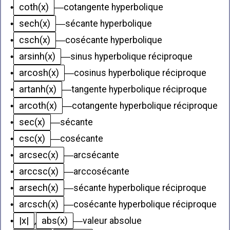
coth(x)
•
—
cotangente hyperbolique
sech(x)
•
—
sécante hyperbolique
csch(x)
•
—
cosécante hyperbolique
arsinh(x)
•
—
sinus hyperbolique réciproque
arcosh(x)
•
—
cosinus hyperbolique réciproque
artanh(x)
•
—
tangente hyperbolique réciproque
arcoth(x)
•
—
cotangente hyperbolique réciproque
sec(x)
•
—
sécante
csc(x)
•
—
cosécante
arcsec(x)
•
—
arcsécante
arccsc(x)
•
—
arccosécante
arsech(x)
•
—
sécante hyperbolique réciproque
arcsch(x)
•
—
cosécante hyperbolique réciproque
|x|
abs(x)
•
,
—
valeur absolue