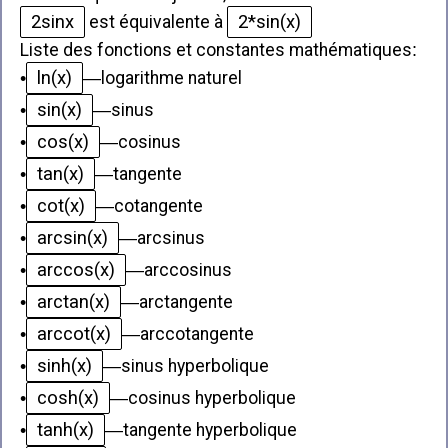
2sinx
2*sin(x)
est équivalente à
Liste des fonctions et constantes mathématiques
:
ln(x)
•
—
logarithme naturel
sin(x)
•
—
sinus
cos(x)
•
—
cosinus
tan(x)
•
—
tangente
cot(x)
•
—
cotangente
arcsin(x)
•
—
arcsinus
arccos(x)
•
—
arccosinus
arctan(x)
•
—
arctangente
arccot(x)
•
—
arccotangente
sinh(x)
•
—
sinus hyperbolique
cosh(x)
•
—
cosinus hyperbolique
tanh(x)
•
—
tangente hyperbolique