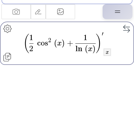
′
1
1
(
)
2
cos
(
x
)
+
2
ln
(
x
)
x