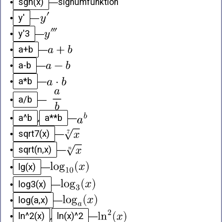
sgn(x)
•
—
signumfunktion
y'
•
—
y'3
•
—
a+b
•
—
a-b
•
—
a*b
•
—
a/b
•
—
a^b
a**b
•
,
—
sqrt7(x)
•
—
sqrt(n,x)
•
—
lg(x)
•
—
log3(x)
•
—
log(a,x)
•
—
ln^2(x)
ln(x)^2
•
,
—