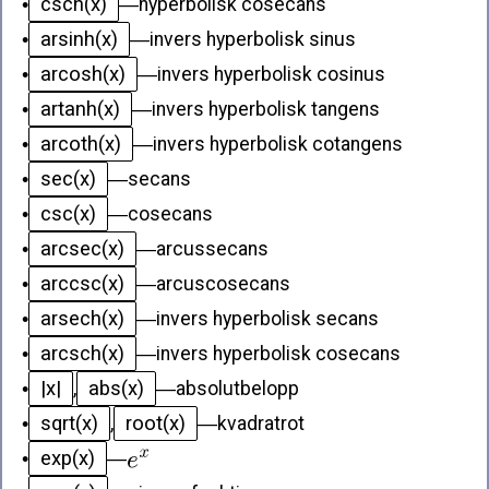
csch(x)
•
—
hyperbolisk cosecans
arsinh(x)
•
—
invers hyperbolisk sinus
arcosh(x)
•
—
invers hyperbolisk cosinus
artanh(x)
•
—
invers hyperbolisk tangens
arcoth(x)
•
—
invers hyperbolisk cotangens
sec(x)
•
—
secans
csc(x)
•
—
cosecans
arcsec(x)
•
—
arcussecans
arccsc(x)
•
—
arcuscosecans
arsech(x)
•
—
invers hyperbolisk secans
arcsch(x)
•
—
invers hyperbolisk cosecans
|x|
abs(x)
•
,
—
absolutbelopp
sqrt(x)
root(x)
•
,
—
kvadratrot
exp(x)
•
—