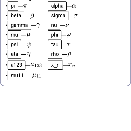
pi
alpha
•
—
—
beta
sigma
•
—
—
gamma
nu
•
—
—
mu
phi
•
—
—
psi
tau
•
—
—
eta
rho
•
—
—
a123
x_n
•
—
—
mu11
•
—