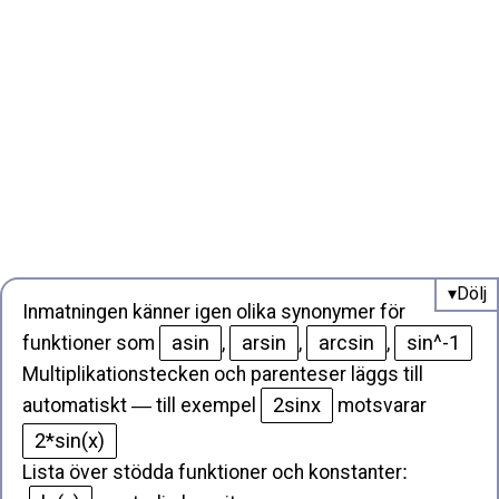
Inmatningen känner igen olika synonymer för
asin
arsin
arcsin
sin^-1
funktioner som
,
,
,
Multiplikationstecken och parenteser läggs till
2sinx
automatiskt — till exempel
motsvarar
2*sin(x)
Lista över stödda funktioner och konstanter
: