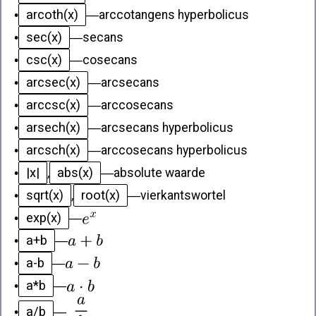
arcoth(x)
•
—
arccotangens hyperbolicus
sec(x)
•
—
secans
csc(x)
•
—
cosecans
arcsec(x)
•
—
arcsecans
arccsc(x)
•
—
arccosecans
arsech(x)
•
—
arcsecans hyperbolicus
arcsch(x)
•
—
arccosecans hyperbolicus
|x|
abs(x)
•
,
—
absolute waarde
sqrt(x)
root(x)
•
,
—
vierkantswortel
exp(x)
•
—
a+b
•
—
a-b
•
—
a*b
•
—
a/b
•
—