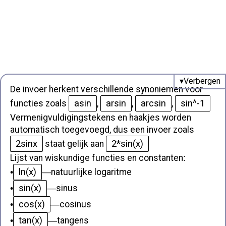
De invoer herkent verschillende synoniemen voor
asin
arsin
arcsin
sin^-1
functies zoals
,
,
,
Vermenigvuldigingstekens en haakjes worden
automatisch toegevoegd, dus een invoer zoals
2sinx
2*sin(x)
staat gelijk aan
Lijst van wiskundige functies en constanten
:
ln(x)
•
—
natuurlijke logaritme
sin(x)
•
—
sinus
cos(x)
•
—
cosinus
tan(x)
•
—
tangens