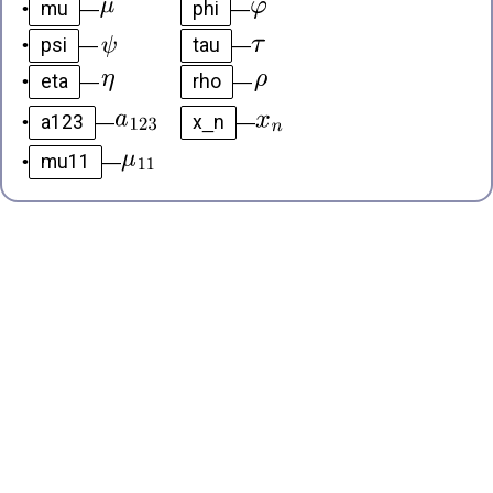
mu
phi
•
—
—
psi
tau
•
—
—
eta
rho
•
—
—
a123
x_n
•
—
—
mu11
•
—