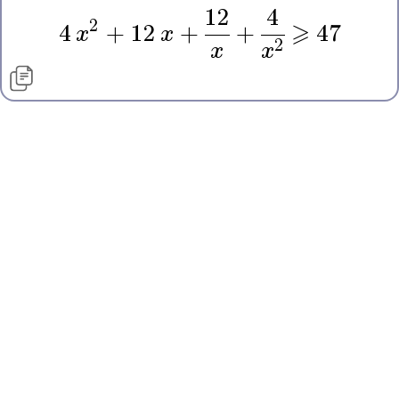
12
4
2
4
x
+
12
x
+
+
⩾
47
2
x
x