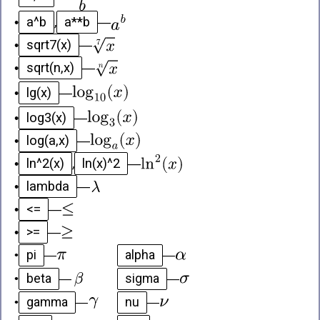
a^b
a**b
•
,
—
sqrt7(x)
•
—
sqrt(n,x)
•
—
lg(x)
•
—
log3(x)
•
—
log(a,x)
•
—
ln^2(x)
ln(x)^2
•
,
—
lambda
•
—
<=
•
—
>=
•
—
pi
alpha
•
—
—
beta
sigma
•
—
—
gamma
nu
•
—
—