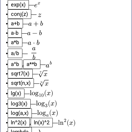
exp(x)
•
—
conj(z)
•
—
a+b
•
—
a-b
•
—
a*b
•
—
a/b
•
—
a^b
a**b
•
,
—
sqrt7(x)
•
—
sqrt(n,x)
•
—
lg(x)
•
—
log3(x)
•
—
log(a,x)
•
—
ln^2(x)
ln(x)^2
•
,
—