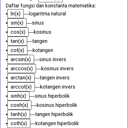
Daftar fungsi dan konstanta matematika
:
ln(x)
•
—
logaritma natural
sin(x)
•
—
sinus
cos(x)
•
—
kosinus
tan(x)
•
—
tangen
cot(x)
•
—
kotangen
arcsin(x)
•
—
sinus invers
arccos(x)
•
—
kosinus invers
arctan(x)
•
—
tangen invers
arccot(x)
•
—
kotangen invers
sinh(x)
•
—
sinus hiperbolik
cosh(x)
•
—
kosinus hiperbolik
tanh(x)
•
—
tangen hiperbolik
coth(x)
•
—
kotangen hiperbolik