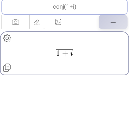
1 +
i