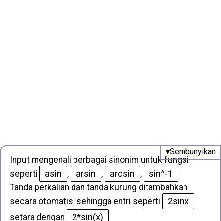
Input mengenali berbagai sinonim untuk fungsi
asin
arsin
arcsin
sin^-1
seperti
,
,
,
Tanda perkalian dan tanda kurung ditambahkan
2sinx
secara otomatis, sehingga entri seperti
2*sin(x)
setara dengan