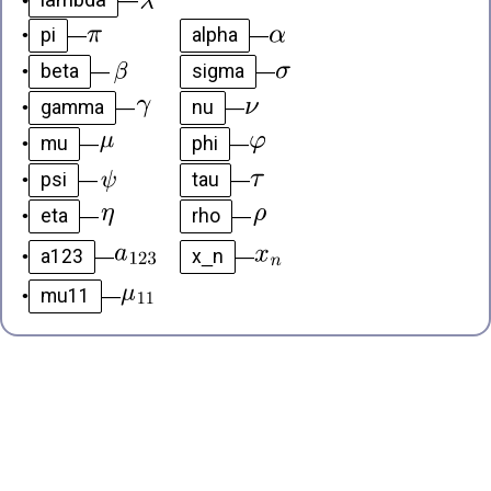
lambda
•
—
pi
alpha
•
—
—
beta
sigma
•
—
—
gamma
nu
•
—
—
mu
phi
•
—
—
psi
tau
•
—
—
eta
rho
•
—
—
a123
x_n
•
—
—
mu11
•
—