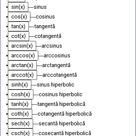
sin(x)
•
—
sinus
cos(x)
•
—
cosinus
tan(x)
•
—
tangentă
cot(x)
•
—
cotangentă
arcsin(x)
•
—
arcsinus
arccos(x)
•
—
arccosinus
arctan(x)
•
—
arctangentă
arccot(x)
•
—
arccotangentă
sinh(x)
•
—
sinus hiperbolic
cosh(x)
•
—
cosinus hiperbolic
tanh(x)
•
—
tangentă hiperbolică
coth(x)
•
—
cotangentă hiperbolică
sech(x)
•
—
secantă hiperbolică
csch(x)
•
—
cosecantă hiperbolică