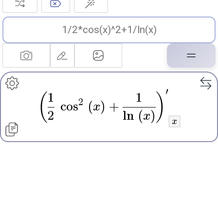
′
1
1
(
)
2
cos
(
x
)
+
2
ln
(
x
)
x