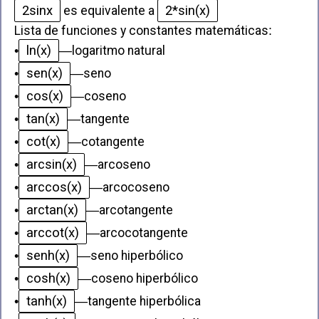
2sinx
2*sin(x)
es equivalente a
Lista de funciones y constantes matemáticas
:
ln(x)
•
—
logaritmo natural
sen(x)
•
—
seno
cos(x)
•
—
coseno
tan(x)
•
—
tangente
cot(x)
•
—
cotangente
arcsin(x)
•
—
arcoseno
arccos(x)
•
—
arcocoseno
arctan(x)
•
—
arcotangente
arccot(x)
•
—
arcocotangente
senh(x)
•
—
seno hiperbólico
cosh(x)
•
—
coseno hiperbólico
tanh(x)
•
—
tangente hiperbólica