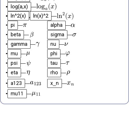
log(a,x)
•
—
ln^2(x)
ln(x)^2
•
,
—
pi
alpha
•
—
—
beta
sigma
•
—
—
gamma
nu
•
—
—
mu
phi
•
—
—
psi
tau
•
—
—
eta
rho
•
—
—
a123
x_n
•
—
—
mu11
•
—