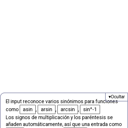
El input reconoce varios sinónimos para funciones
asin
arsin
arcsin
sin^-1
como
,
,
,
Los signos de multiplicación y los paréntesis se
añaden automáticamente, así que una entrada como