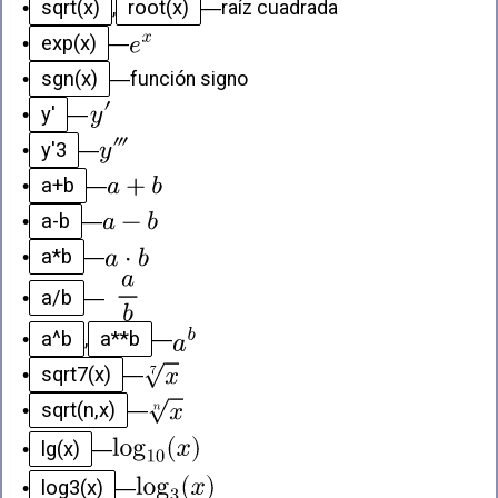
sqrt(x)
root(x)
•
,
—
raíz cuadrada
exp(x)
•
—
sgn(x)
•
—
función signo
y'
•
—
y'3
•
—
a+b
•
—
a-b
•
—
a*b
•
—
a/b
•
—
a^b
a**b
•
,
—
sqrt7(x)
•
—
sqrt(n,x)
•
—
lg(x)
•
—
log3(x)
•
—