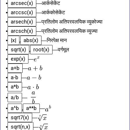
arcsec(x)
•
—
आर्कसेकेंट
arccsc(x)
•
—
आर्ककोसेकेंट
arsech(x)
•
—
प्रतिलोम अतिपरवलयिक व्युकोज्या
arcsch(x)
•
—
प्रतिलोम अतिपरवलयिक व्युज्या
|x|
abs(x)
•
,
—
निरपेक्ष मान
sqrt(x)
root(x)
•
,
—
वर्गमूल
exp(x)
•
—
a+b
•
—
a-b
•
—
a*b
•
—
a/b
•
—
a^b
a**b
•
,
—
sqrt7(x)
•
—
sqrt(n,x)
•
—