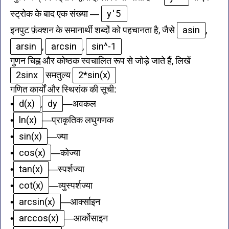
y'5
स्ट्रोक के बाद एक संख्या
—
asin
इनपुट फ़ंक्शन के समानार्थी शब्दों को पहचानता है, जैसे
,
arsin
arcsin
sin^-1
,
,
गुणन चिह्न और कोष्ठक स्वचालित रूप से जोड़े जाते हैं, लिखें
2sinx
2*sin(x)
समतुल्य
गणित कार्यों और स्थिरांक की सूची
:
d(x)
dy
•
,
—
अवकल
ln(x)
•
—
प्राकृतिक लघुगणक
sin(x)
•
—
ज्या
cos(x)
•
—
कोज्या
tan(x)
•
—
स्पर्शज्या
cot(x)
•
—
व्युस्पर्शज्या
arcsin(x)
•
—
आर्क्साइन
arccos(x)
•
—
आर्कोसाइन