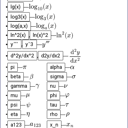
lg(x)
•
—
log3(x)
•
—
log(a,x)
•
—
ln^2(x)
ln(x)^2
•
,
—
y'''
y'3
•
,
—
d^2y/dx^2
d2y/dx2
•
,
—
pi
alpha
•
—
—
beta
sigma
•
—
—
gamma
nu
•
—
—
mu
phi
•
—
—
psi
tau
•
—
—
eta
rho
•
—
—
a123
x_n
•
—
—