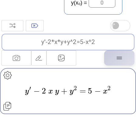
=
′
2
2
y
−
2
x
y
+
y
=
5 −
x