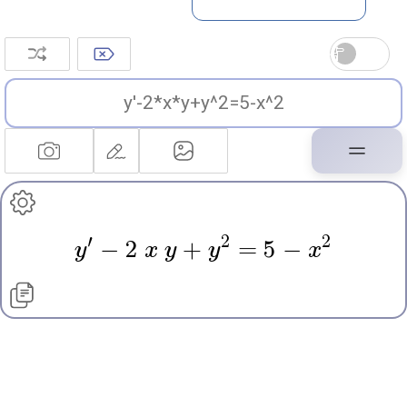
′
2
2
y
−
2
x
y
+
y
=
5 −
x