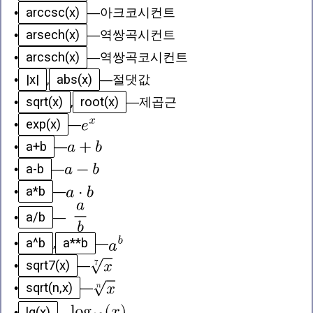
arccsc(x)
•
—
아크코시컨트
arsech(x)
•
—
역쌍곡시컨트
arcsch(x)
•
—
역쌍곡코시컨트
|x|
abs(x)
•
,
—
절댓값
sqrt(x)
root(x)
•
,
—
제곱근
exp(x)
•
—
a+b
•
—
a-b
•
—
a*b
•
—
a/b
•
—
a^b
a**b
•
,
—
sqrt7(x)
•
—
sqrt(n,x)
•
—
lg(x)
•
—