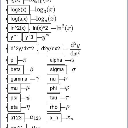
log3(x)
•
—
log(a,x)
•
—
ln^2(x)
ln(x)^2
•
,
—
y'''
y'3
•
,
—
d^2y/dx^2
d2y/dx2
•
,
—
pi
alpha
•
—
—
beta
sigma
•
—
—
gamma
nu
•
—
—
mu
phi
•
—
—
psi
tau
•
—
—
eta
rho
•
—
—
a123
x_n
•
—
—