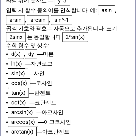
y'5
라임 뒤에 숫자로
—
asin
입력 시 함수 동의어를 인식합니다. 예:
,
arsin
arcsin
sin^-1
,
,
곱셈 기호와 괄호는 자동으로 추가됩니다. 표기
2sinx
2*sin(x)
는 동일합니다
수학 함수 및 상수
:
d(x)
dy
•
,
—
미분
ln(x)
•
—
자연로그
sin(x)
•
—
사인
cos(x)
•
—
코사인
tan(x)
•
—
탄젠트
cot(x)
•
—
코탄젠트
arcsin(x)
•
—
아크사인
arccos(x)
•
—
아크코사인
arctan(x)
•
—
아크탄젠트