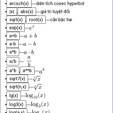
arcsch(x)
•
—
diện tích cosec hyperbol
|x|
abs(x)
•
,
—
giá trị tuyệt đối
sqrt(x)
root(x)
•
,
—
căn bậc hai
exp(x)
•
—
a+b
•
—
a-b
•
—
a*b
•
—
a/b
•
—
a^b
a**b
•
,
—
sqrt7(x)
•
—
sqrt(n,x)
•
—
lg(x)
•
—
log3(x)
•
—
log(a,x)
•
—