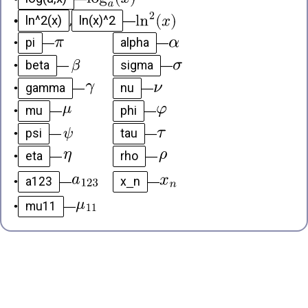
ln^2(x)
ln(x)^2
•
,
—
pi
alpha
•
—
—
beta
sigma
•
—
—
gamma
nu
•
—
—
mu
phi
•
—
—
psi
tau
•
—
—
eta
rho
•
—
—
a123
x_n
•
—
—
mu11
•
—