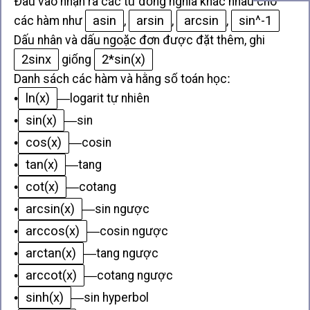
Đầu vào nhận ra các từ đồng nghĩa khác nhau cho
asin
arsin
arcsin
sin^-1
các hàm như
,
,
,
Dấu nhân và dấu ngoặc đơn được đặt thêm, ghi
2sinx
2*sin(x)
giống
Danh sách các hàm và hằng số toán học
:
ln(x)
•
—
logarit tự nhiên
sin(x)
•
—
sin
cos(x)
•
—
cosin
tan(x)
•
—
tang
cot(x)
•
—
cotang
arcsin(x)
•
—
sin ngược
arccos(x)
•
—
cosin ngược
arctan(x)
•
—
tang ngược
arccot(x)
•
—
cotang ngược
sinh(x)
•
—
sin hyperbol