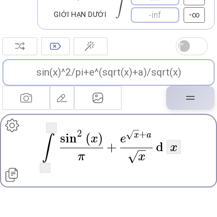
-∞
GIỚI HẠN DƯỚI
2
x
+
a
sin
(
x
)
e
∫
+
d
x
π
x