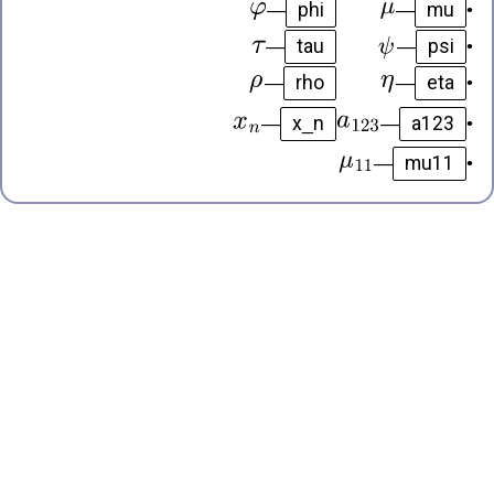
phi
mu
—
—
•
tau
psi
—
—
•
rho
eta
—
—
•
a123
x_n
—
•
—
mu11
—
•