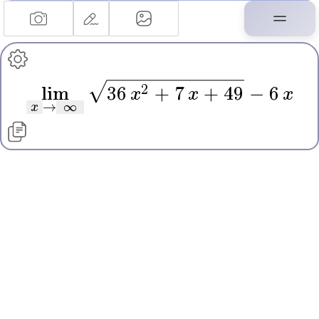
2
lim
36
x
+ 7
x
+ 49
−
6
x
x
→
∞