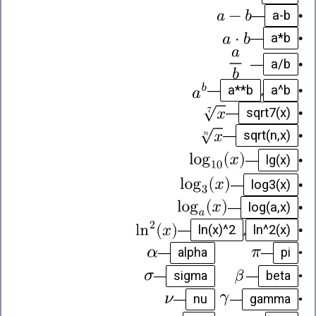
a-b
—
•
a*b
—
•
a/b
—
•
a**b
a^b
—
,
•
sqrt7(x)
—
•
sqrt(n,x)
—
•
lg(x)
—
•
log3(x)
—
•
log(a,x)
—
•
ln(x)^2
ln^2(x)
—
,
•
alpha
pi
—
—
•
sigma
beta
—
—
•
nu
gamma
—
—
•