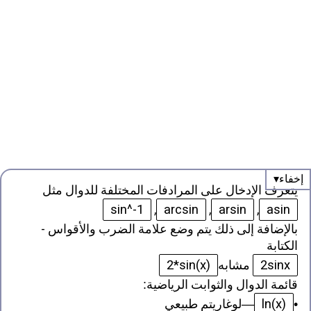
يتعرف الإدخال على المرادفات المختلفة للدوال مثل
sin^-1
arcsin
arsin
asin
,
,
,
بالإضافة إلى ذلك يتم وضع علامة الضرب والأقواس -
الكتابة
2*sin(x)
2sinx
مشابه
قائمة الدوال والثوابت الرياضية
:
ln(x)
•
—
لوغاريتم طبيعي