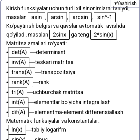
Kirish funksiyalar uchun turli xil sinonimlarni taniydi,
asin
arsin
arcsin
sin^-1
masalan
,
,
,
Ko'paytirish belgisi va qavslar avtomatik ravishda
2sinx
2*sin(x)
qo'yiladi, masalan
ga teng
Matritsa amallari roʻyxati
:
det(A)
•
—
determinant
inv(A)
•
—
teskari matritsa
trans(A)
•
—
transpozitsiya
rank(A)
•
—
rank
tri(A)
•
—
uchburchak matritsa
int(A)
•
—
elementlar boʻyicha integrallash
dif(A)
•
—
elementma-element differensiallash
Matematik funksiyalar va konstantalar
:
ln(x)
•
—
tabiiy logarifm
sin(x)
•
—
sinus