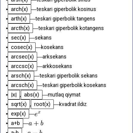
arch(x)
•
—
teskari giperbolik kosinus
arth(x)
•
—
teskari giperbolik tangens
arcth(x)
•
—
teskari giperbolik kotangens
sec(x)
•
—
sekans
cosec(x)
•
—
kosekans
arcsec(x)
•
—
arksekans
arccsc(x)
•
—
arkkosekans
arsch(x)
•
—
teskari giperbolik sekans
arcsch(x)
•
—
teskari giperbolik kosekans
|x|
abs(x)
•
,
—
mutlaq qiymat
sqrt(x)
root(x)
•
,
—
kvadrat ildiz
exp(x)
•
—
a+b
•
—
a-b
•
—