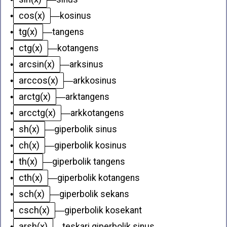
cos(x)
•
—
kosinus
tg(x)
•
—
tangens
ctg(x)
•
—
kotangens
arcsin(x)
•
—
arksinus
arccos(x)
•
—
arkkosinus
arctg(x)
•
—
arktangens
arcctg(x)
•
—
arkkotangens
sh(x)
•
—
giperbolik sinus
ch(x)
•
—
giperbolik kosinus
th(x)
•
—
giperbolik tangens
cth(x)
•
—
giperbolik kotangens
sch(x)
•
—
giperbolik sekans
csch(x)
•
—
giperbolik kosekant
arsh(x)
•
—
teskari giperbolik sinus