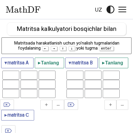
UZ
Matritsa kalkulyatori bosqichlar bilan
Matritsada harakatlanish uchun yo'nalish tugmalaridan
foydalaning
yoki tugma
▾
matritsa
A
▾
matritsa
B
▸
Tanlang
▸
Tanlang
+
–
+
–
▸
matritsa
С