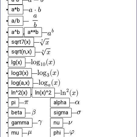
a*b
•
—
a/b
•
—
a^b
a**b
•
,
—
sqrt7(x)
•
—
sqrt(n,x)
•
—
lg(x)
•
—
log3(x)
•
—
log(a,x)
•
—
ln^2(x)
ln(x)^2
•
,
—
pi
alpha
•
—
—
beta
sigma
•
—
—
gamma
nu
•
—
—
mu
phi
•
—
—