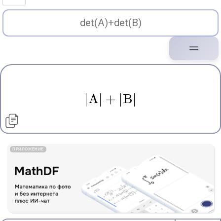
∣
A
∣
+
∣
B
∣
ПРИЛОЖЕНИЕ