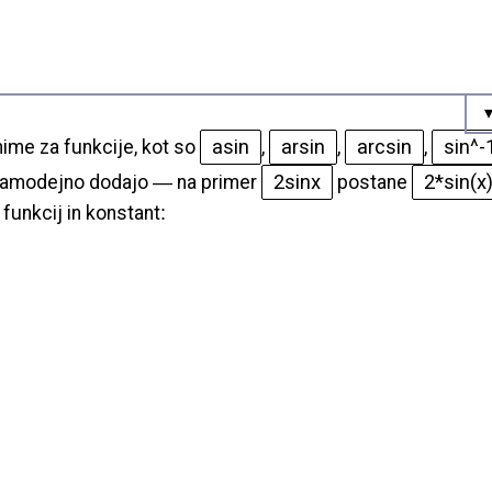
asin
arsin
arcsin
sin^-
ime za funkcije, kot so
,
,
,
2sinx
2*sin(x
 samodejno dodajo — na primer
postane
unkcij in konstant
: