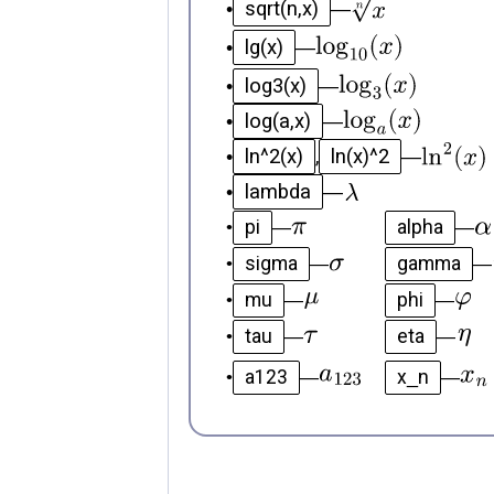
sqrt(n,x)
•
—
lg(x)
•
—
log3(x)
•
—
log(a,x)
•
—
ln^2(x)
ln(x)^2
•
,
—
lambda
•
—
pi
alpha
•
—
—
sigma
gamma
•
—
—
mu
phi
•
—
—
tau
eta
•
—
—
a123
x_n
•
—
—