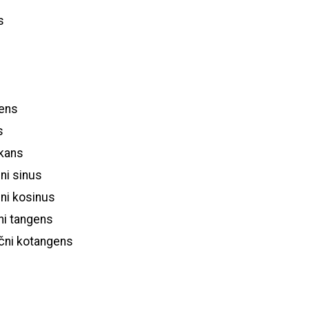
s
gens
s
ekans
čni sinus
čni kosinus
čni tangens
ični kotangens