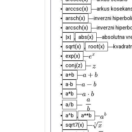
arccsc(x)
•
—
arkus kosekan
arsch(x)
•
—
inverzni hiperbo
arcsch(x)
•
—
inverzni hiperb
|x|
abs(x)
•
,
—
absolutna vr
sqrt(x)
root(x)
•
,
—
kvadratn
exp(x)
•
—
conj(z)
•
—
a+b
•
—
a-b
•
—
a*b
•
—
a/b
•
—
a^b
a**b
•
,
—
sqrt7(x)
•
—