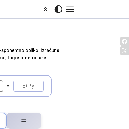
SL
me, trigonometrične in
=