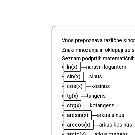
Vnos prepoznava različne sinon
Znaki množenja in oklepaji se
Seznam podprtih matematičnih f
ln(x)
•
—
naravni logaritem
sin(x)
•
—
sinus
cos(x)
•
—
kosinus
tg(x)
•
—
tangens
ctg(x)
•
—
kotangens
arcsin(x)
•
—
arkus sinus
arccos(x)
•
—
arkus kosinus
arctg(x)
•
—
arkus tangens