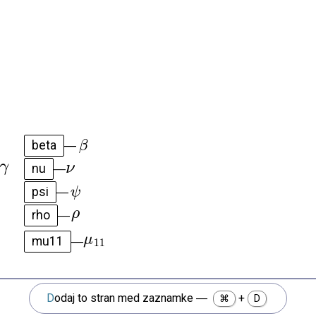
beta
—
nu
—
psi
—
rho
—
mu11
—
Dodaj to stran med zaznamke
—
+
⌘
D