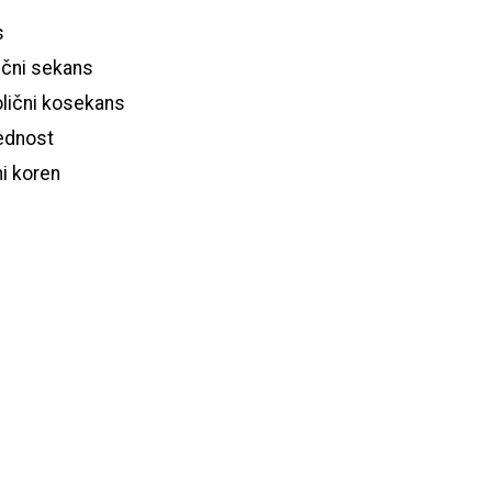
s
lični sekans
olični kosekans
ednost
i koren