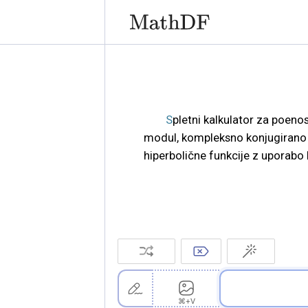
Spletni kalkulator za poenostavitev kompleksnih števil v algebrsko, trigonometrično ali eksponentno obliko; izračuna
modul, kompleksno konjugirano š
hiperbolične funkcije z uporabo 