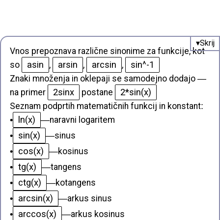
Vnos prepoznava različne sinonime za funkcije, kot
asin
arsin
arcsin
sin^-1
so
,
,
,
Znaki množenja in oklepaji se samodejno dodajo —
2sinx
2*sin(x)
na primer
postane
Seznam podprtih matematičnih funkcij in konstant
:
ln(x)
•
—
naravni logaritem
sin(x)
•
—
sinus
cos(x)
•
—
kosinus
tg(x)
•
—
tangens
ctg(x)
•
—
kotangens
arcsin(x)
•
—
arkus sinus
arccos(x)
•
—
arkus kosinus