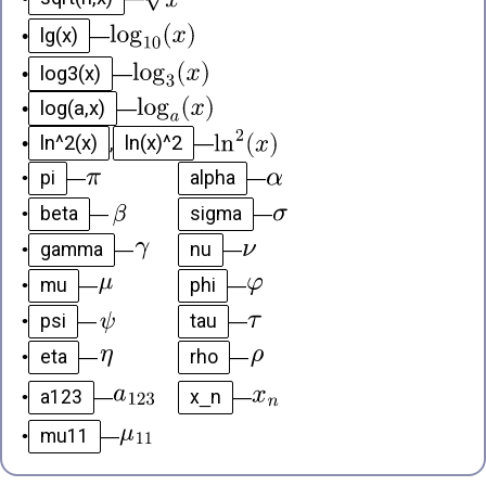
lg(x)
•
—
log3(x)
•
—
log(a,x)
•
—
ln^2(x)
ln(x)^2
•
,
—
pi
alpha
•
—
—
beta
sigma
•
—
—
gamma
nu
•
—
—
mu
phi
•
—
—
psi
tau
•
—
—
eta
rho
•
—
—
a123
x_n
•
—
—
mu11
•
—