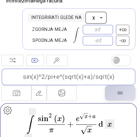
infinitezimalnega računa.
INTEGRIRATI GLEDE NA
+∞
ZGORNJA MEJA
-∞
SPODNJA MEJA
2
x
+
a
sin
(
x
)
e
∫
+
d
x
π
x