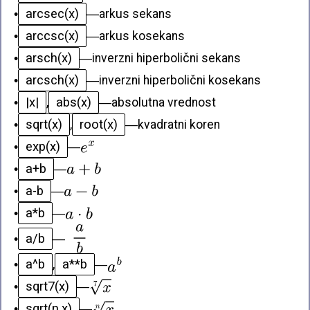
arcsec(x)
•
—
arkus sekans
arccsc(x)
•
—
arkus kosekans
arsch(x)
•
—
inverzni hiperbolični sekans
arcsch(x)
•
—
inverzni hiperbolični kosekans
|x|
abs(x)
•
,
—
absolutna vrednost
sqrt(x)
root(x)
•
,
—
kvadratni koren
exp(x)
•
—
a+b
•
—
a-b
•
—
a*b
•
—
a/b
•
—
a^b
a**b
•
,
—
sqrt7(x)
•
—
sqrt(n,x)
•
—