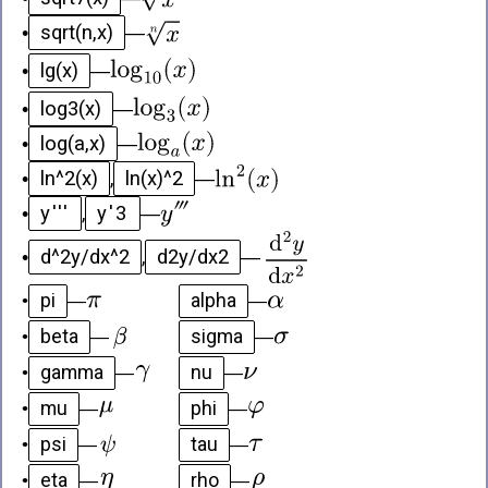
sqrt(n,x)
•
—
lg(x)
•
—
log3(x)
•
—
log(a,x)
•
—
ln^2(x)
ln(x)^2
•
,
—
y'''
y'3
•
,
—
d^2y/dx^2
d2y/dx2
•
,
—
pi
alpha
•
—
—
beta
sigma
•
—
—
gamma
nu
•
—
—
mu
phi
•
—
—
psi
tau
•
—
—
eta
rho
•
—
—