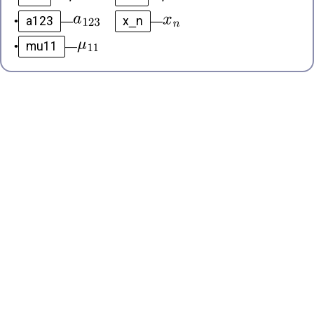
a123
x_n
•
—
—
mu11
•
—