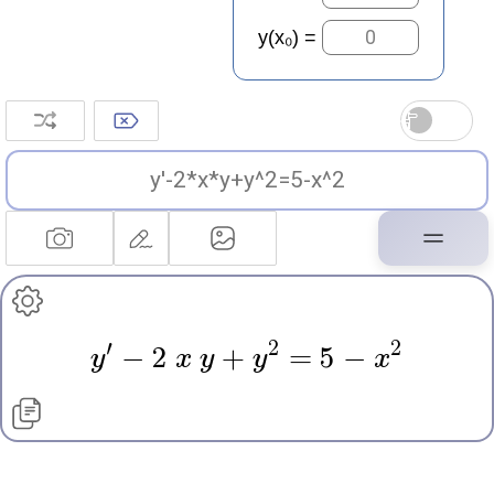
=
′
2
2
y
−
2
x
y
+
y
=
5 −
x