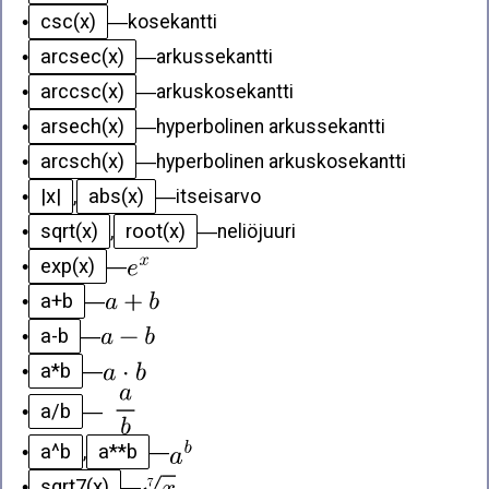
csc(x)
•
—
kosekantti
arcsec(x)
•
—
arkussekantti
arccsc(x)
•
—
arkuskosekantti
arsech(x)
•
—
hyperbolinen arkussekantti
arcsch(x)
•
—
hyperbolinen arkuskosekantti
|x|
abs(x)
•
,
—
itseisarvo
sqrt(x)
root(x)
•
,
—
neliöjuuri
exp(x)
•
—
a+b
•
—
a-b
•
—
a*b
•
—
a/b
•
—
a^b
a**b
•
,
—
sqrt7(x)
•
—