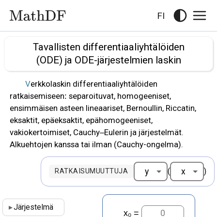
FI
Tavallisten differentiaaliyhtälöiden
(ODE) ja ODE-järjestelmien laskin
Verkkolaskin differentiaaliyhtälöiden
ratkaisemiseen: separoituvat, homogeeniset,
ensimmäisen asteen lineaariset, Bernoullin, Riccatin,
eksaktit, epäeksaktit, epähomogeeniset,
vakiokertoimiset, Cauchy–Eulerin ja järjestelmät.
Alkuehtojen kanssa tai ilman (Cauchy-ongelma).
(
)
RATKAISUMUUTTUJA
▸
Järjestelmä
=