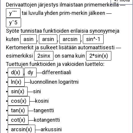
Derivaattojen järjestys ilmaistaan primemerkeillä
—
y'''
tai luvulla yhden prim-merkin jälkeen
—
y'5
Syöte tunnistaa funktioiden erilaisia synonyymeja
asin
arsin
arcsin
sin^-1
kuten
,
,
,
Kertomerkit ja sulkeet lisätään automaattisesti —
2sinx
2*sin(x)
esimerkiksi
on sama kuin
Tuettujen funktioiden ja vakioiden luettelo
:
d(x)
dy
•
,
—
differentiaali
ln(x)
•
—
luonnollinen logaritmi
sin(x)
•
—
sini
cos(x)
•
—
kosini
tan(x)
•
—
tangentti
cot(x)
•
—
kotangentti
arcsin(x)
•
—
arkussini