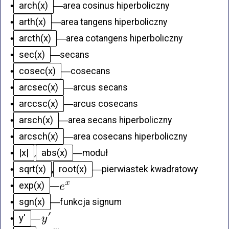
arch(x)
•
—
area cosinus hiperboliczny
arth(x)
•
—
area tangens hiperboliczny
arcth(x)
•
—
area cotangens hiperboliczny
sec(x)
•
—
secans
cosec(x)
•
—
cosecans
arcsec(x)
•
—
arcus secans
arccsc(x)
•
—
arcus cosecans
arsch(x)
•
—
area secans hiperboliczny
arcsch(x)
•
—
area cosecans hiperboliczny
|x|
abs(x)
•
,
—
moduł
sqrt(x)
root(x)
•
,
—
pierwiastek kwadratowy
exp(x)
•
—
sgn(x)
•
—
funkcja signum
y'
•
—