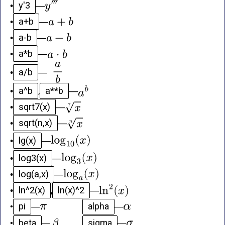
y'3
•
—
a+b
•
—
a-b
•
—
a*b
•
—
a/b
•
—
a^b
a**b
•
,
—
sqrt7(x)
•
—
sqrt(n,x)
•
—
lg(x)
•
—
log3(x)
•
—
log(a,x)
•
—
ln^2(x)
ln(x)^2
•
,
—
pi
alpha
•
—
—
beta
sigma
•
—
—