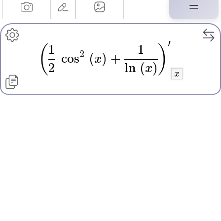
′
1
1
(
)
2
cos
(
x
)
+
2
ln
(
x
)
x