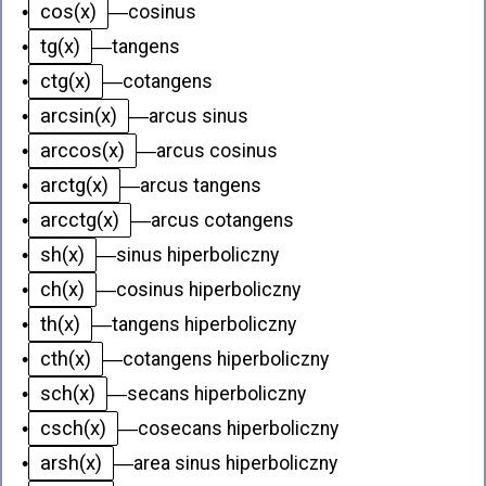
cos(x)
•
—
cosinus
tg(x)
•
—
tangens
ctg(x)
•
—
cotangens
arcsin(x)
•
—
arcus sinus
arccos(x)
•
—
arcus cosinus
arctg(x)
•
—
arcus tangens
arcctg(x)
•
—
arcus cotangens
sh(x)
•
—
sinus hiperboliczny
ch(x)
•
—
cosinus hiperboliczny
th(x)
•
—
tangens hiperboliczny
cth(x)
•
—
cotangens hiperboliczny
sch(x)
•
—
secans hiperboliczny
csch(x)
•
—
cosecans hiperboliczny
arsh(x)
•
—
area sinus hiperboliczny