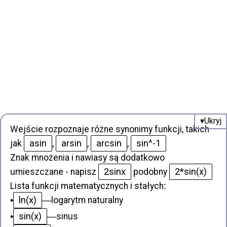
Wejście rozpoznaje różne synonimy funkcji, takich
asin
arsin
arcsin
sin^-1
jak
,
,
,
Znak mnożenia i nawiasy są dodatkowo
2sinx
2*sin(x)
umieszczane - napisz
podobny
Lista funkcji matematycznych i stałych
:
ln(x)
•
—
logarytm naturalny
sin(x)
•
—
sinus