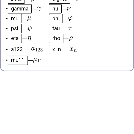
gamma
nu
•
—
—
mu
phi
•
—
—
psi
tau
•
—
—
eta
rho
•
—
—
a123
x_n
•
—
—
mu11
•
—