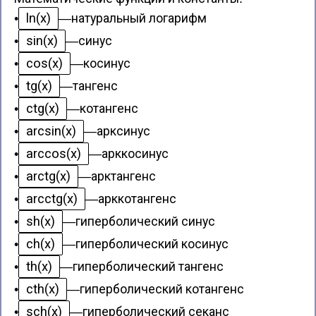
ln(x)
•
—
натуральный логарифм
sin(x)
•
—
синус
cos(x)
•
—
косинус
tg(x)
•
—
тангенс
ctg(x)
•
—
котангенс
arcsin(x)
•
—
арксинус
arccos(x)
•
—
арккосинус
arctg(x)
•
—
арктангенс
arcctg(x)
•
—
арккотангенс
sh(x)
•
—
гиперболический синус
ch(x)
•
—
гиперболический косинус
th(x)
•
—
гиперболический тангенс
cth(x)
•
—
гиперболический котангенс
sch(x)
•
—
гиперболический секанс