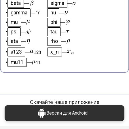
beta
sigma
•
—
—
gamma
nu
•
—
—
mu
phi
•
—
—
psi
tau
•
—
—
eta
rho
•
—
—
a123
x_n
•
—
—
mu11
•
—
Скачайте наше приложение
Версии для Android