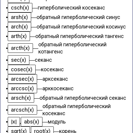
csch(x)
•
—
гиперболический косеканс
arsh(x)
•
—
обратный гиперболический синус
arch(x)
•
—
обратный гиперболический косинус
arth(x)
•
—
обратный гиперболический тангенс
обратный гиперболический
arcth(x)
•
—
котангенс
sec(x)
•
—
секанс
cosec(x)
•
—
косеканс
arcsec(x)
•
—
арксеканс
arccsc(x)
•
—
арккосеканс
arsch(x)
•
—
обратный гиперболический секанс
обратный гиперболический
arcsch(x)
•
—
косеканс
|x|
abs(x)
•
,
—
модуль
sqrt(x)
root(x)
•
,
—
корень