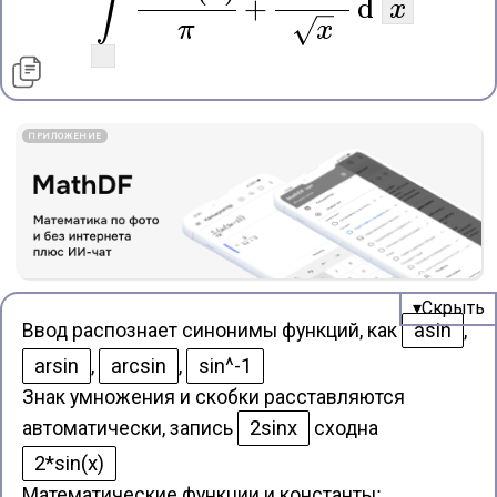
∫
+
d
x
π
x
ПРИЛОЖЕНИЕ
asin
Ввод распознает синонимы функций, как
,
arsin
arcsin
sin^-1
,
,
Знак умножения и скобки расставляются
2sinx
автоматически, запись
сходна
2*sin(x)
Математические функции и константы
: