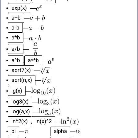
exp(x)
•
—
a+b
•
—
a-b
•
—
a*b
•
—
a/b
•
—
a^b
a**b
•
,
—
sqrt7(x)
•
—
sqrt(n,x)
•
—
lg(x)
•
—
log3(x)
•
—
log(a,x)
•
—
ln^2(x)
ln(x)^2
•
,
—
pi
alpha
•
—
—